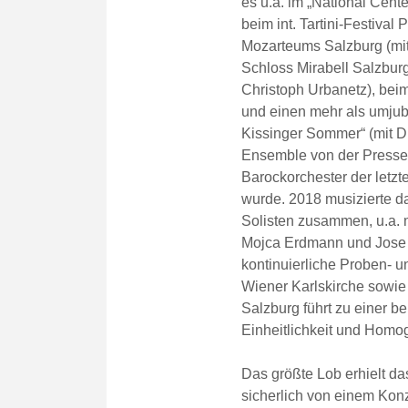
es u.a. im „National Cente
beim int. Tartini-Festival
Mozarteums Salzburg (mit
Schloss Mirabell Salzburg
Christoph Urbanetz), beim
und einen mehr als umjube
Kissinger Sommer“ (mit Di
Ensemble von der Presse 
Barockorchester der letzt
wurde. 2018 musizierte 
Solisten zusammen, u.a. 
Mojca Erdmann und Jose
kontinuierliche Proben- un
Wiener Karlskirche sowie 
Salzburg führt zu einer b
Einheitlichkeit und Homog
Das größte Lob erhielt d
sicherlich von einem Kon