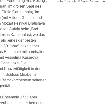
r of Performing Arts Peking“,
Foto Copyright © Georg Schlemmer
 Piran, im großen Saal des
 Giulio Carmignola), im
 (mit Vittorio Ghielmi und
 Mozart Festival Bratislava
lten Auftritt beim „Bad
mitris Karakantas), wo das
als „eines der besten
en 30 Jahre” bezeichnet
das Ensemble mit namhaften
mit Vesselina Kasarova,
 Coca Loza. Die
d Konzerttätigkeit in der
im Schloss Mirabell in
ei Barockorchestern seltenen
enität.
as Ensemble 1756 aber
zertbesucher, der bemerkte: