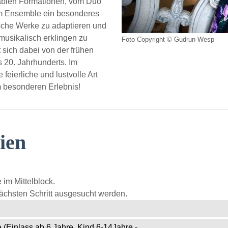
ablen Formationen, vom Duo
dem Ensemble ein besonderes
sche Werke zu adaptieren und
usikalisch erklingen zu
Foto Copyright © Gudrun Wesp
 sich dabei von der frühen
 20. Jahrhunderts. Im
feierliche und lustvolle Art
 besonderen Erlebnis!
ien
 im Mittelblock.
ächsten Schritt ausgesucht werden.
 (Einlass ab 6 Jahre, Kind 6-14Jahre -