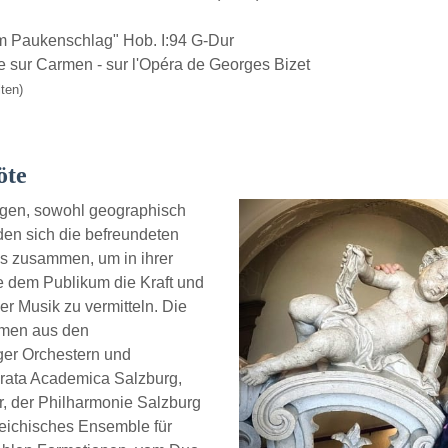
m Paukenschlag" Hob. I:94 G-Dur
e sur Carmen - sur l'Opéra de Georges Bizet
ten)
öte
ngen, sowohl geographisch
den sich die befreundeten
s zusammen, um in ihrer
 dem Publikum die Kraft und
r Musik zu vermitteln. Die
mmen aus den
ger Orchestern und
ata Academica Salzburg,
, der Philharmonie Salzburg
ichisches Ensemble für