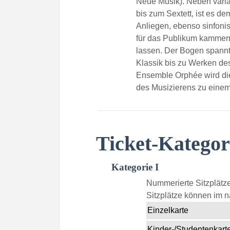
Neue Musik). Neben vari
bis zum Sextett, ist es 
Anliegen, ebenso sinfoni
für das Publikum kammerm
lassen. Der Bogen spannt
Klassik bis zu Werken des
Ensemble Orphée wird die 
des Musizierens zu einem
Ticket-Kategor
Kategorie I
Nummerierte Sitzplätze
Sitzplätze können im n
Einzelkarte
Kinder-/Studentenkarte