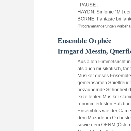
: PAUSE :
HAYDN: Sinfonie "Mit de
BORNE: Fantasie brillant
(Programmänderungen vorbehal
Ensemble Orphée
Irmgard Messin, Querfl
Aus allen Himmelsrichtu
als auch musikalisch, fan
Musiker dieses Ensemble
gemeinsamen Spielfreude
bezaubernde Schönheit de
exzellenten Musiker sta
renommiertesten Salzbur
Ensembles wie der Camer
dem Mozarteum Orchester
sowie dem OENM (Österre