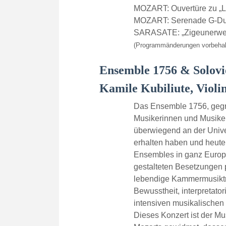
MOZART: Ouvertüre zu „L
MOZART: Serenade G-Dur
SARASATE: „Zigeunerwei
(Programmänderungen vorbehal
Ensemble 1756 & Solovi
Kamile Kubiliute, Violi
Das Ensemble 1756, gegrü
Musikerinnen und Musiker
überwiegend an der Unive
erhalten haben und heute
Ensembles in ganz Europa t
gestalteten Besetzungen 
lebendige Kammermusiktrad
Bewusstheit, interpretato
intensiven musikalischen 
Dieses Konzert ist der 