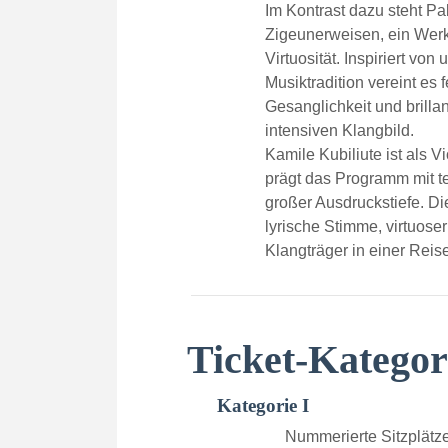
Im Kontrast dazu steht P
Zigeunerweisen, ein Werk
Virtuosität. Inspiriert vo
Musiktradition vereint es 
Gesanglichkeit und brilla
intensiven Klangbild.
Kamile Kubiliute ist als V
prägt das Programm mit t
großer Ausdruckstiefe. Die
lyrische Stimme, virtuose
Klangträger in einer Reis
Ticket-Kategor
Kategorie I
Nummerierte Sitzplätze