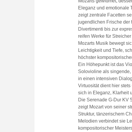
Mozarts gewidmet, dessen 
Eleganz und emotionale T
zeigt zentrale Facetten s
jugendlichen Frische der 
Divertimenti bis zur expr
reifen Werke für Streiche
Mozarts Musik bewegt sic
Leichtigkeit und Tiefe, sc
höchster kompositorischer
Ein Höhepunkt ist das Vio
Solovioline als singende
in einen intensiven Dialog 
Virtuosität dient hier ste
sich in Eleganz, Klarheit 
Die Serenade G-Dur KV 5
zeigt Mozart von seiner st
Struktur, tänzerischem C
Melodien verbindet sie Lei
kompositorischer Meisters