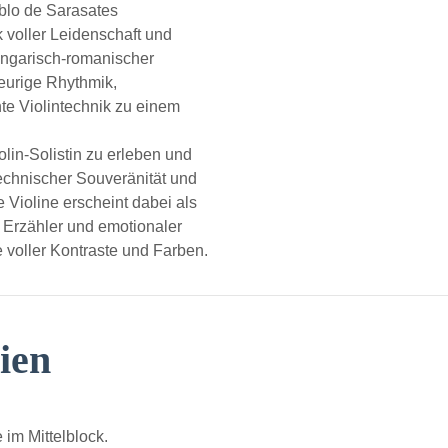
ablo de Sarasates
 voller Leidenschaft und
n ungarisch-romanischer
feurige Rhythmik,
nte Violintechnik zu einem
iolin-Solistin zu erleben und
echnischer Souveränität und
 Violine erscheint dabei als
r Erzähler und emotionaler
e voller Kontraste und Farben.
ien
 im Mittelblock.