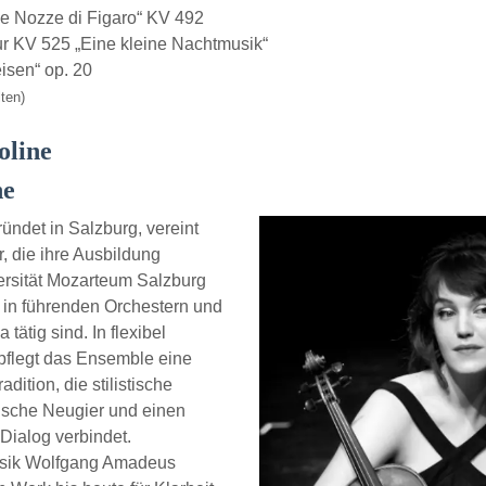
e Nozze di Figaro“ KV 492
 KV 525 „Eine kleine Nachtmusik“
sen“ op. 20
ten)
oline
ne
ndet in Salzburg, vereint
, die ihre Ausbildung
rsität Mozarteum Salzburg
 in führenden Orchestern und
ätig sind. In flexibel
pflegt das Ensemble eine
ition, die stilistische
rische Neugier und einen
Dialog verbindet.
Musik Wolfgang Amadeus