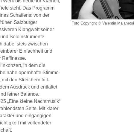
Werk bis heute für Klarheit,
iefe steht. Das Programm
eines Schaffens: von der
frühen Salzburger
Foto Copyright © Valentin Malanets
essiveren Klangwelt seiner
r und Soloinstrumente.
h dabei stets zwischen
heinbarer Einfachheit und
 Raffinesse.
linkonzert, in dem die
, beinahe opernhafte Stimme
mit den Streichern tritt.
ts dem Ausdruck und entfaltet
und feiner Balance.
25 „Eine kleine Nachtmusik“
rahlendsten Seite. Mit klarer
harakter und eingängigen
chtigkeit mit vollendeter
chaft.