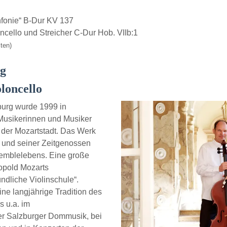
fonie“ B-Dur KV 137
ncello und Streicher C-Dur Hob. VIIb:1
ten)
rg
loncello
burg wurde 1999 in
Musikerinnen und Musiker
 der Mozartstadt. Das Werk
und seiner Zeitgenossen
semblelebens. Eine große
eopold Mozarts
ndliche Violinschule“.
ine langjährige Tradition des
 u.a. im
er Salzburger Dommusik, bei