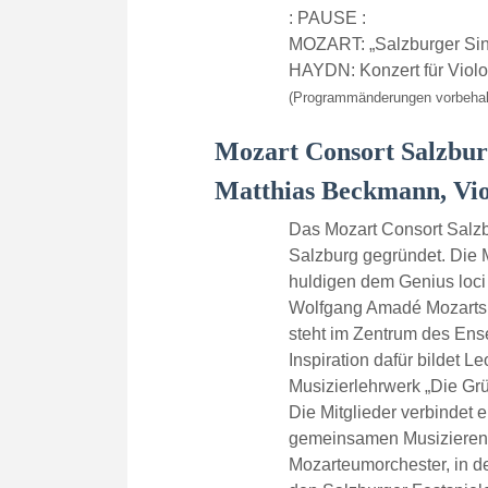
: PAUSE :
MOZART: „Salzburger Sin
HAYDN: Konzert für Violo
(Programmänderungen vorbehal
Mozart Consort Salzbu
Matthias Beckmann, Vio
Das Mozart Consort Salz
Salzburg gegründet. Die 
huldigen dem Genius loci
Wolfgang Amadé Mozarts 
steht im Zentrum des En
Inspiration dafür bildet L
Musizierlehrwerk „Die Grü
Die Mitglieder verbindet e
gemeinsamen Musizierens
Mozarteumorchester, in d